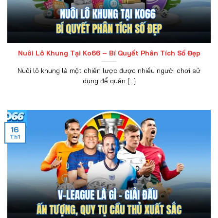
Nuôi Lô Khung Tại Ko66 – Bí Quyết Phân Tích Số Đẹp
Nuôi lô khung là một chiến lược được nhiều người chơi sử
dụng để quản [...]
16
Th1