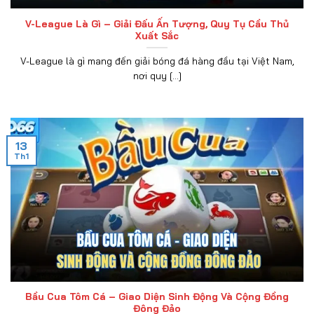
V-League Là Gì – Giải Đấu Ấn Tượng, Quy Tụ Cầu Thủ
Xuất Sắc
V-League là gì mang đến giải bóng đá hàng đầu tại Việt Nam,
nơi quy [...]
13
Th1
Bầu Cua Tôm Cá – Giao Diện Sinh Động Và Cộng Đồng
Đông Đảo