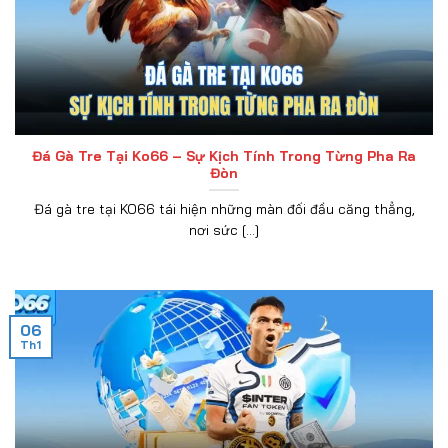
Đá Gà Tre Tại Ko66 – Sự Kịch Tính Trong Từng Pha Ra
Đòn
Đá gà tre tại KO66 tái hiện những màn đối đầu căng thẳng,
nơi sức [...]
06
Th1