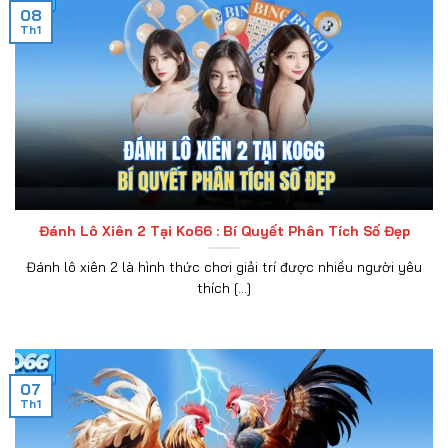
08
Th1
Đánh Lô Xiên 2 Tại Ko66 : Bí Quyết Phân Tích Số Đẹp
Đánh lô xiên 2 là hình thức chơi giải trí được nhiều người yêu
thích [...]
07
Th1