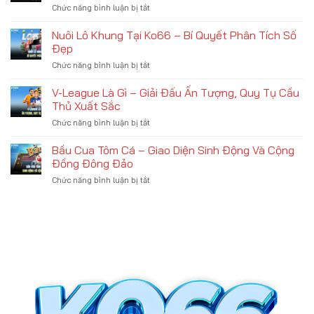
Chọn
Ko66
Chức năng bình luận bị tắt
ở
|
Thời
Tool
Cẩm
Điểm
Hack
Nuôi Lô Khung Tại Ko66 – Bí Quyết Phân Tích Số
Nang
Vàng
Long
Cá
Đẹp
Xuất
Hổ
Cược
Trận
Chức năng bình luận bị tắt
ở
|
Từ
Nuôi
Đỉnh
A-
Lô
V-League Là Gì – Giải Đấu Ấn Tượng, Quy Tụ Cầu
Cao
Z
Khung
Công
Thủ Xuất Sắc
Cho
Tại
Nghệ
Người
Chức năng bình luận bị tắt
ở
Ko66
Dự
Mới
V-
–
Đoán
League
Bầu Cua Tôm Cá – Giao Diện Sinh Động Và Cộng
Bí
Chính
Là
Quyết
Đồng Đông Đảo
Xác
Gì
Phân
99%
Chức năng bình luận bị tắt
ở
–
Tích
Bầu
Giải
Số
Cua
Đấu
Đẹp
Tôm
Ấn
Cá
Tượng,
–
Quy
Giao
Tụ
Diện
Cầu
Sinh
Thủ
Động
Xuất
Và
Sắc
Cộng