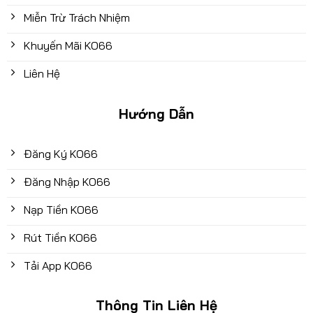
Miễn Trừ Trách Nhiệm
Khuyến Mãi KO66
Liên Hệ
Hướng Dẫn
Đăng Ký KO66
Đăng Nhập KO66
Nạp Tiền KO66
Rút Tiền KO66
Tải App KO66
Thông Tin Liên Hệ