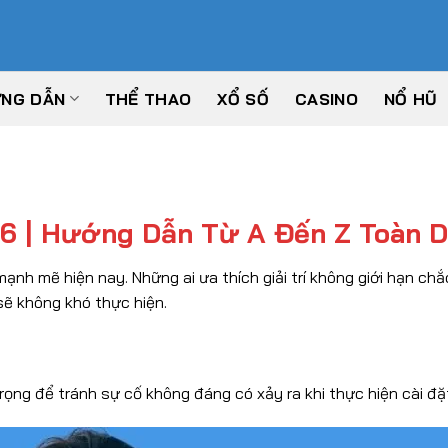
NG DẪN
THỂ THAO
XỔ SỐ
CASINO
NỔ HŨ
6 | Hướng Dẫn Từ A Đến Z Toàn 
nh mẽ hiện nay. Những ai ưa thích giải trí không giới hạn ch
sẽ không khó thực hiện.
rọng để tránh sự cố không đáng có xảy ra khi thực hiện cài đặt