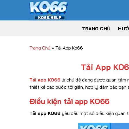
Bỏ
qua
nội
dung
TRANG CHỦ
HƯỚ
Trang Chủ
»
Tải App Ko66
Tải App KO6
Tải app KO66
là chủ đề đang được quan tâm mạ
thiết kế các bước tối giản, hợp lý đảm bảo bạn 
Điều kiện tải app KO66
Tải app KO66
yêu cầu một số điều kiện quan t