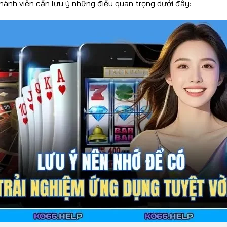
hành viên cần lưu ý những điều quan trọng dưới đây: