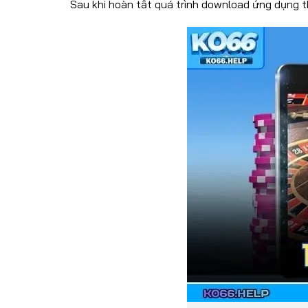
Sau khi hoàn tất quá trình download ứng dụng t