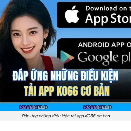
Đáp ứng những điều kiện tải app KO66 cơ bản