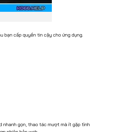
ầu bạn cấp quyền tin cậy cho ứng dụng.
d nhanh gọn, thao tác mượt mà ít gặp tình
hơn phiên bản web.