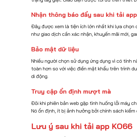
Nhận thông báo đẩy sau khi tải ap
Đây được xem là tiện ích lớn nhất khi lựa chọn
như giao dịch cần xác nhận, khuyến mãi mới, ga
Bảo mật dữ liệu
Nhiều người chọn sử dụng ứng dụng vì có tính 
toàn hơn so với việc điền mật khẩu trên trình d
di động.
Truy cập ổn định mượt mà
Đôi khi phiên bản web gặp tình huống lỗi máy c
Nó ổn định, ít bị ảnh hưởng bởi chính sách kiểm
Lưu ý sau khi tải app KO66