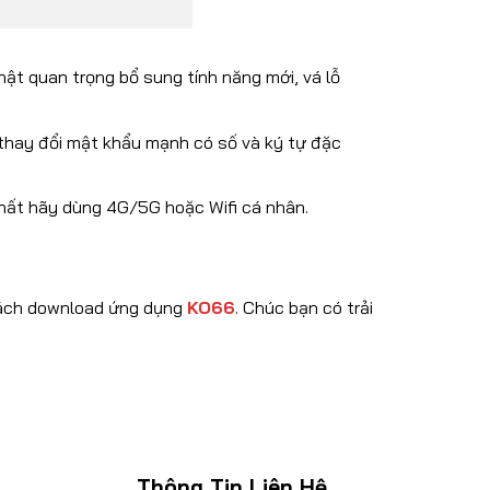
ật quan trọng bổ sung tính năng mới, vá lỗ
hay đổi mật khẩu mạnh có số và ký tự đặc
nhất hãy dùng 4G/5G hoặc Wifi cá nhân.
 cách download ứng dụng
KO66
. Chúc bạn có trải
Thông Tin Liên Hệ