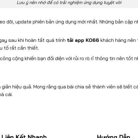
Lưu ý nên nhớ để có trải nghiệm ứng dụng tuyệt vời
heo dõi, update phiên bản ứng dụng mới nhất. Những bản cập nh
ay sau khi hoàn tất quá trình
tải app KO66
khách hàng nên t
 tố rất cần thiết.
g cộng khiến bạn đối diện với rủi ro rò rỉ thông tin nên tốt 
giản hiệu quả. Mong rằng qua bài chia sẻ thành viên sẽ biết
hà cái.
Liên Kết Nhanh
Hướng Dẫn