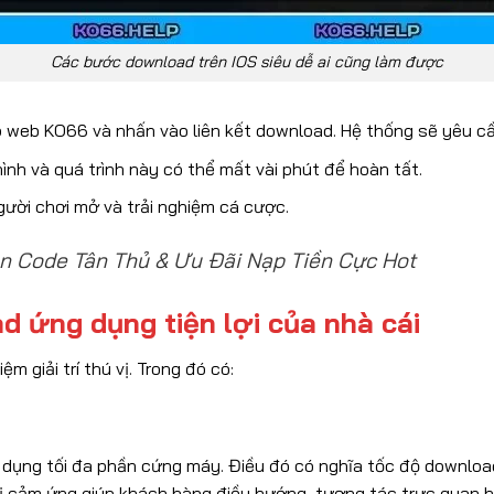
Các bước download trên IOS siêu dễ ai cũng làm được
p web KO66 và nhấn vào liên kết download. Hệ thống sẽ yêu c
ình và quá trình này có thể mất vài phút để hoàn tất.
gười chơi mở và trải nghiệm cá cược.
n Code Tân Thủ & Ưu Đãi Nạp Tiền Cực Hot
d ứng dụng tiện lợi của nhà cái
m giải trí thú vị. Trong đó có:
n dụng tối đa phần cứng máy. Điều đó có nghĩa tốc độ downloa
t bị cảm ứng giúp khách hàng điều hướng, tương tác trực quan 