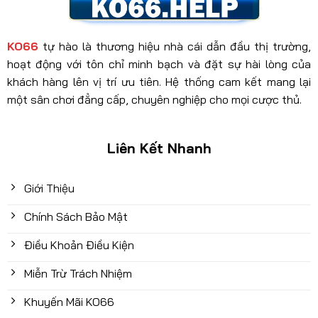
KO66
tự hào là thương hiệu nhà cái dẫn đầu thị trường,
hoạt động với tôn chỉ minh bạch và đặt sự hài lòng của
khách hàng lên vị trí ưu tiên. Hệ thống cam kết mang lại
một sân chơi đẳng cấp, chuyên nghiệp cho mọi cược thủ.
Liên Kết Nhanh
Giới Thiệu
Chính Sách Bảo Mật
Điều Khoản Điều Kiện
Miễn Trừ Trách Nhiệm
Khuyến Mãi KO66