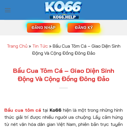
Bỏ
qua
nội
dung
ĐĂNG NHẬP
ĐĂNG KÝ
Trang Chủ
»
Tin Tức
»
Bầu Cua Tôm Cá – Giao Diện Sinh
Động Và Cộng Đồng Đông Đảo
Bầu Cua Tôm Cá – Giao Diện Sinh
Động Và Cộng Đồng Đông Đảo
Bầu cua tôm cá
tại
Ko66
hiện là một trong những hình
thức giải trí được nhiều người ưa chuộng. Lấy cảm hứng
từ nét văn hóa dân gian Việt Nam, phiên bản trực tuyến