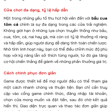
Cửa chơi đa dạng, tỷ lệ hấp dẫn
Một trong những yếu tố thu hút hội viên đến với
bầu cua
tôm cá
chính là sự đa dạng trong các cửa trải nghiệm.
Không giới hạn ở những lựa chọn truyền thống như bầu,
cua, tôm, cá, nai hay gà, mà còn có tỷ lệ thưởng rõ ràng
và hấp dẫn, giúp người dùng dễ dàng tính toán chiến lược.
Nhờ tính linh hoạt này, bạn có thể điều chỉnh mức độ phù
hợp với kỹ năng lẫn sở thích từng người, từ đó gia tăng
cơ hội chiến thắng để giành về những phần thưởng giá trị.
Cách chinh phục đơn giản
Game được thiết kế để mọi người đều có thể tham gia
một cách nhanh chóng và thuận tiện. Bạn chỉ cần truy
cập vào cổng game chính thức, đăng nhập tài khoản,
chọn cửa mong muốn và đặt tiền, sau đó chờ kết quả
hiển thị. Giao diện trực quan và thao tác đơn giản giúp