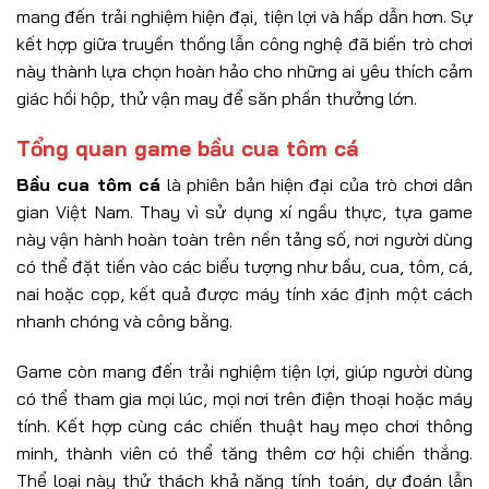
mang đến trải nghiệm hiện đại, tiện lợi và hấp dẫn hơn. Sự
kết hợp giữa truyền thống lẫn công nghệ đã biến trò chơi
này thành lựa chọn hoàn hảo cho những ai yêu thích cảm
giác hồi hộp, thử vận may để săn phần thưởng lớn.
Tổng quan game bầu cua tôm cá
Bầu cua tôm cá
là phiên bản hiện đại của trò chơi dân
gian Việt Nam. Thay vì sử dụng xí ngầu thực, tựa game
này vận hành hoàn toàn trên nền tảng số, nơi người dùng
có thể đặt tiền vào các biểu tượng như bầu, cua, tôm, cá,
nai hoặc cọp, kết quả được máy tính xác định một cách
nhanh chóng và công bằng.
Game còn mang đến trải nghiệm tiện lợi, giúp người dùng
có thể tham gia mọi lúc, mọi nơi trên điện thoại hoặc máy
tính. Kết hợp cùng các chiến thuật hay mẹo chơi thông
minh, thành viên có thể tăng thêm cơ hội chiến thắng.
Thể loại này thử thách khả năng tính toán, dự đoán lẫn