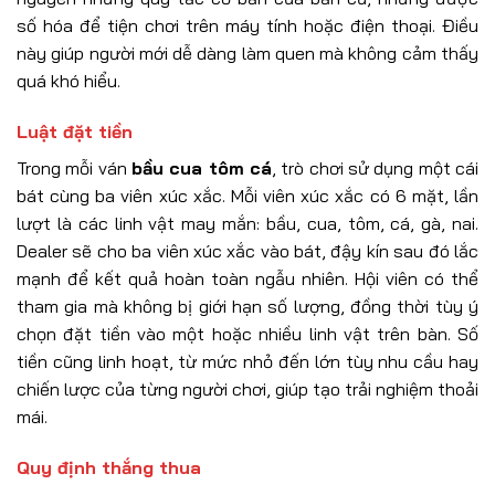
số hóa để tiện chơi trên máy tính hoặc điện thoại. Điều
này giúp người mới dễ dàng làm quen mà không cảm thấy
quá khó hiểu.
Luật đặt tiền
Trong mỗi ván
bầu cua tôm cá
, trò chơi sử dụng một cái
bát cùng ba viên xúc xắc. Mỗi viên xúc xắc có 6 mặt, lần
lượt là các linh vật may mắn: bầu, cua, tôm, cá, gà, nai.
Dealer sẽ cho ba viên xúc xắc vào bát, đậy kín sau đó lắc
mạnh để kết quả hoàn toàn ngẫu nhiên. Hội viên có thể
tham gia mà không bị giới hạn số lượng, đồng thời tùy ý
chọn đặt tiền vào một hoặc nhiều linh vật trên bàn. Số
tiền cũng linh hoạt, từ mức nhỏ đến lớn tùy nhu cầu hay
chiến lược của từng người chơi, giúp tạo trải nghiệm thoải
mái.
Quy định thắng thua