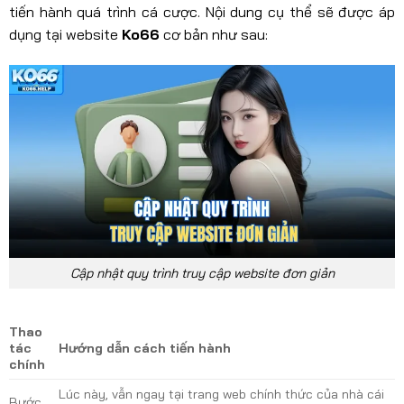
tiến hành quá trình cá cược. Nội dung cụ thể sẽ được áp
dụng tại website
Ko66
cơ bản như sau:
Cập nhật quy trình truy cập website đơn giản
Thao
tác
Hướng dẫn cách tiến hành
chính
Lúc này, vẫn ngay tại trang web chính thức của nhà cái
Bước