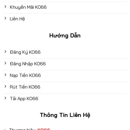
Khuyến Mãi KO66
Liên Hệ
Hướng Dẫn
Đăng Ký KO66
Đăng Nhập KO66
Nạp Tiền KO66
Rút Tiền KO66
Tải App KO66
Thông Tin Liên Hệ