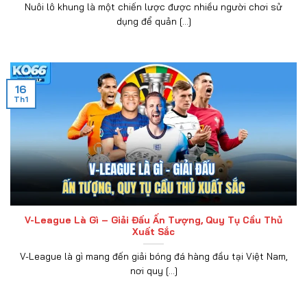
Nuôi lô khung là một chiến lược được nhiều người chơi sử
dụng để quản [...]
16
Th1
V-League Là Gì – Giải Đấu Ấn Tượng, Quy Tụ Cầu Thủ
Xuất Sắc
V-League là gì mang đến giải bóng đá hàng đầu tại Việt Nam,
nơi quy [...]