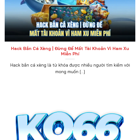
Hack Bắn Cá Xèng | Đừng Để Mất Tài Khoản Vì Ham Xu
Miễn Phí
Hack bắn cá xèng là từ khóa được nhiều người tìm kiếm với
mong muốn [...]