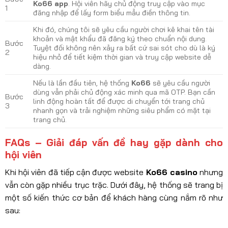
Ko66 app
. Hội viên hãy chủ động truy cập vào mục
1
đăng nhập để lấy form biểu mẫu điền thông tin.
Khi đó, chúng tôi sẽ yêu cầu người chơi kê khai tên tài
khoản và mật khẩu đã đăng ký theo chuẩn nội dung.
Bước
Tuyệt đối không nên xảy ra bất cứ sai sót cho dù là ký
2
hiệu nhỏ để tiết kiệm thời gian và truy cập website dễ
dàng.
Nếu là lần đầu tiên, hệ thống
Ko66
sẽ yêu cầu người
dùng vẫn phải chủ động xác minh qua mã OTP. Bạn cần
Bước
linh động hoàn tất để được di chuyển tới trang chủ
3
nhanh gọn và trải nghiệm những siêu phẩm có mặt tại
trang chủ.
FAQs – Giải đáp vấn đề hay gặp dành cho
hội viên
Khi hội viên đã tiếp cận được website
Ko66 casino
nhưng
vẫn còn gặp nhiều trục trặc. Dưới đây, hệ thống sẽ trang bị
một số kiến thức cơ bản để khách hàng cùng nắm rõ như
sau: