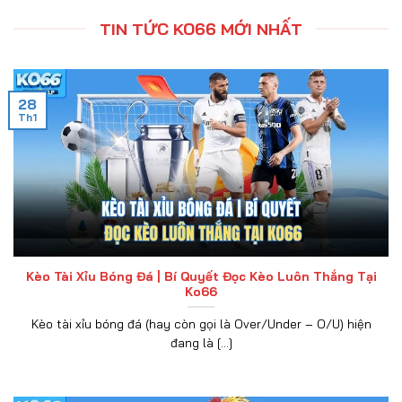
TIN TỨC KO66 MỚI NHẤT
28
Th1
Kèo Tài Xỉu Bóng Đá | Bí Quyết Đọc Kèo Luôn Thắng Tại
Ko66
Kèo tài xỉu bóng đá (hay còn gọi là Over/Under – O/U) hiện
đang là [...]