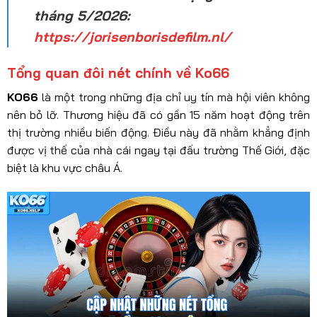
tháng 5/2026:
https://jorisenborisdefilm.nl/
Tổng quan đôi nét chính về Ko66
KO66
là một trong những địa chỉ uy tín mà hội viên không
nên bỏ lỡ. Thương hiệu đã có gần 15 năm hoạt động trên
thị trường nhiều biến động. Điều này đã nhằm khẳng định
được vị thế của nhà cái ngay tại đấu trường Thế Giới, đặc
biệt là khu vực châu Á.