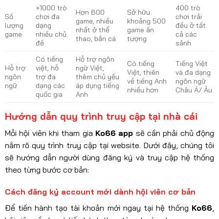
+1000 trò
400 trò
Hơn 800
Sở hữu
Số
chơi đa
chơi trải
game, nhiều
khoảng 500
lượng
dạng
đều ở tất
nhất ở thể
game ấn
game
nhiều chủ
cả các
thao, bắn cá
tượng
đề
sảnh
Có tiếng
Hỗ trợ ngôn
Có tiếng
Tiếng Việt
Hỗ trợ
việt, hỗ
ngữ Việt,
Việt, thiên
và đa dạng
ngôn
trợ đa
thêm chủ yếu
về tiếng Anh
ngôn ngữ
ngữ
dạng các
áp dụng tiếng
nhiều hơn
Châu Á/ Âu.
quốc gia
Anh
Hướng dẫn quy trình truy cập tại nhà cái
Mỗi hội viên khi tham gia
Ko66
app
sẽ cần phải chủ động
nắm rõ quy trình truy cập tại website. Dưới đây, chúng tôi
sẽ hướng dẫn người dùng đăng ký và truy cập hệ thống
theo từng bước cơ bản:
Cách đăng ký account mới dành hội viên cơ bản
Để tiến hành tạo tài khoản mới ngay tại hệ thống
Ko66
,