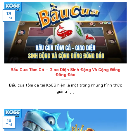
13
Th1
Bầu Cua Tôm Cá – Giao Diện Sinh Động Và Cộng Đồng
Đông Đảo
Bầu cua tôm cá tại Ko66 hiện là một trong những hình thức
giải trí [...]
12
Th1