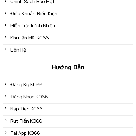
Chính Sách Bảo Mật
Điều Khoản Điều Kiện
Miễn Trừ Trách Nhiệm
Khuyến Mãi KO66
Liên Hệ
Hướng Dẫn
Đăng Ký KO66
Đăng Nhập KO66
Nạp Tiền KO66
Rút Tiền KO66
Tải App KO66