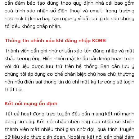
cần đảm bảo tạo đúng theo quy định nhà cái bao gồm
quá trình xác nhận số điện thoại và email. Trong trường
hợp nick bị khóa hay tạm ngưng vì bất cứ lý do nào chúng
tôi đều không chấp nhận.
Thông tin chính xác khi đăng nhập KO66
Thành viên cần ghi nhớ chuẩn xác tên đăng nhập và mật
khẩu tương ứng. Hiển nhiên mật khẩu cần khớp hoàn toàn
với dữ liệu được lưu trữ trên hệ thống. Bạn cần lưu ý
chúng tôi áp dụng cơ chế phân biệt chữ hoa chữ thường
nên nếu điền sai thông tin dù chỉ một ký tự cũng sẽ login
thất bại.
Kết nối mạng ổn định
Tất cả hoạt động trực tuyến đều cần mạng kết nối mạnh
đáng tin cậy. Kết nối chập chờn hay quá chập sẽ khiến
thành viên mất nhiều thời gian chờ đợi, quá trình truyền
dữ liệu xác thực gián đoạn. Ngoài ra kết nối cần phải đảm