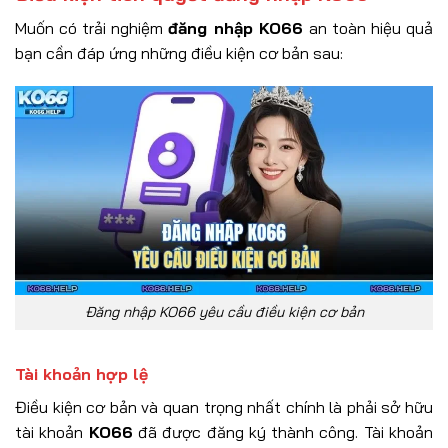
Muốn có trải nghiệm
đăng nhập KO66
an toàn hiệu quả
bạn cần đáp ứng những điều kiện cơ bản sau:
Đăng nhập KO66 yêu cầu điều kiện cơ bản
Tài khoản hợp lệ
Điều kiện cơ bản và quan trọng nhất chính là phải sở hữu
tài khoản
KO66
đã được đăng ký thành công. Tài khoản