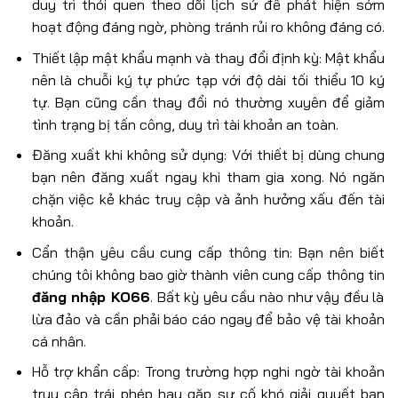
duy trì thói quen theo dõi lịch sử để phát hiện sớm
hoạt động đáng ngờ, phòng tránh rủi ro không đáng có.
Thiết lập mật khẩu mạnh và thay đổi định kỳ: Mật khẩu
nên là chuỗi ký tự phức tạp với độ dài tối thiểu 10 ký
tự. Bạn cũng cần thay đổi nó thường xuyên để giảm
tình trạng bị tấn công, duy trì tài khoản an toàn.
Đăng xuất khi không sử dụng: Với thiết bị dùng chung
bạn nên đăng xuất ngay khi tham gia xong. Nó ngăn
chặn việc kẻ khác truy cập và ảnh hưởng xấu đến tài
khoản.
Cẩn thận yêu cầu cung cấp thông tin: Bạn nên biết
chúng tôi không bao giờ thành viên cung cấp thông tin
đăng nhập KO66
. Bất kỳ yêu cầu nào như vậy đều là
lừa đảo và cần phải báo cáo ngay để bảo vệ tài khoản
cá nhân.
Hỗ trợ khẩn cấp: Trong trường hợp nghi ngờ tài khoản
truy cập trái phép hay gặp sự cố khó giải quyết bạn