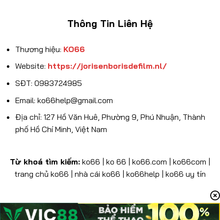
Thông Tin Liên Hệ
Thương hiệu:
KO66
Website:
https://jorisenborisdefilm.nl/
SĐT: 0983724985
Email:
ko66help@gmail.com
Địa chỉ: 127 Hồ Văn Huê, Phường 9, Phú Nhuận, Thành
phố Hồ Chí Minh, Việt Nam
Từ khoá tìm kiếm:
ko66 | ko 66 | ko66.com | ko66com |
trang chủ ko66 | nhà cái ko66 | ko66help | ko66 uy tín