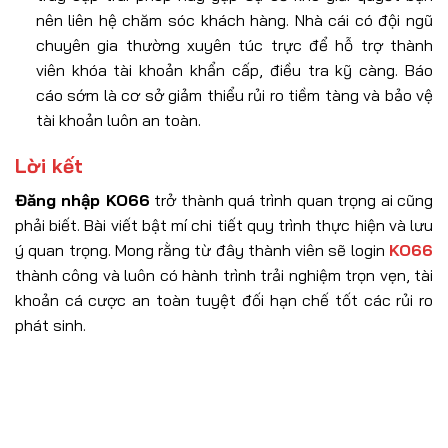
nên liên hệ chăm sóc khách hàng. Nhà cái có đội ngũ
chuyên gia thường xuyên túc trực để hỗ trợ thành
viên khóa tài khoản khẩn cấp, điều tra kỹ càng. Báo
cáo sớm là cơ sở giảm thiểu rủi ro tiềm tàng và bảo vệ
tài khoản luôn an toàn.
Lời kết
Đăng nhập KO66
trở thành quá trình quan trọng ai cũng
phải biết. Bài viết bật mí chi tiết quy trình thực hiện và lưu
ý quan trọng. Mong rằng từ đây thành viên sẽ login
KO66
thành công và luôn có hành trình trải nghiệm trọn vẹn, tài
khoản cá cược an toàn tuyệt đối hạn chế tốt các rủi ro
phát sinh.