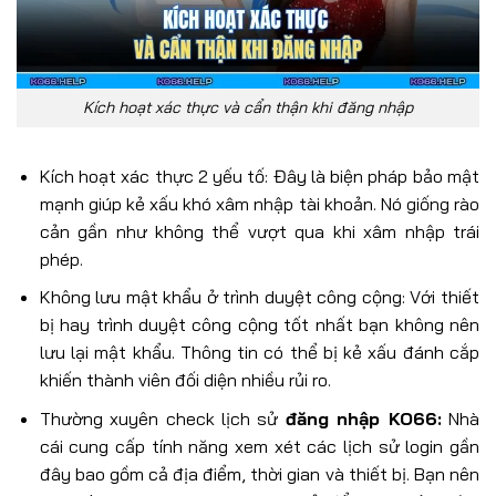
Kích hoạt xác thực và cẩn thận khi đăng nhập
Kích hoạt xác thực 2 yếu tố: Đây là biện pháp bảo mật
mạnh giúp kẻ xấu khó xâm nhập tài khoản. Nó giống rào
cản gần như không thể vượt qua khi xâm nhập trái
phép.
Không lưu mật khẩu ở trình duyệt công cộng: Với thiết
bị hay trình duyệt công cộng tốt nhất bạn không nên
lưu lại mật khẩu. Thông tin có thể bị kẻ xấu đánh cắp
khiến thành viên đối diện nhiều rủi ro.
Thường xuyên check lịch sử
đăng nhập KO66:
Nhà
cái cung cấp tính năng xem xét các lịch sử login gần
đây bao gồm cả địa điểm, thời gian và thiết bị. Bạn nên