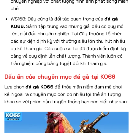
chuyên nghiệp với chất lượng hình ảnh phát sóng miễn
chê.
WS168: Đây cũng là đối tác quan trọng của
đá gà
KO66.
Sảnh tập trung vào những giải đấu có quy mô
lớn, giải đấu chuyên nghiệp. Tại đây thường tổ chức
các sự kiện định kỳ với thưởng siêu lớn thu hút nhiều
sư kê tham gia. Các cuộc so tài đã được kiểm định kỹ
càng về quy định lẫn chất lượng. Thành viên luôn có
trải nghiệm công bằng tuyệt đối khi tham gia.
Dấu ấn của chuyên mục đá gà tại KO66
Lựa chọn
đá gà KO66
để thỏa mãn niềm đam mê chọi
kê. Ngoài ra chuyên mục còn có nhiều lợi thế ấn tượng
khác so với phiên bản truyền thống bạn nên biết như sau: