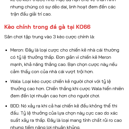
nhưng chúng có sự dẻo dai, linh hoạt đem đến các
trận đấu giải trí cao.
Kèo chính trong đá gà tại KO66
Sân chơi tập trung vào 3 kèo cược chính là:
Meron: Đây là loại cược cho chiến kê nhà cái thường
có tỷ lệ thưởng thấp. Đơn giản vì chiến kê Meron
mạnh, khả năng thắng cao. Bạn chọn cược này nếu
cảm thấy con của nhà cái vượt trội hơn.
Wala: Loại kèo cược chiến kê người chơi với tỷ lệ
thưởng cao hơn. Chiến thắng khi cược Wala hiển nhiên
đem đến lợi nhuận cao hơn cho người chơi.
BDD: Nó xảy ra khi cả hai chiến kê đều không thể thi
đấu. Tỷ lệ thưởng của lựa chọn này cực cao do xác
suất xảy ra thấp. Đây là loại mang tính chất rủi ro cao
nhưng tiềm năng lợi nhuận khủng.