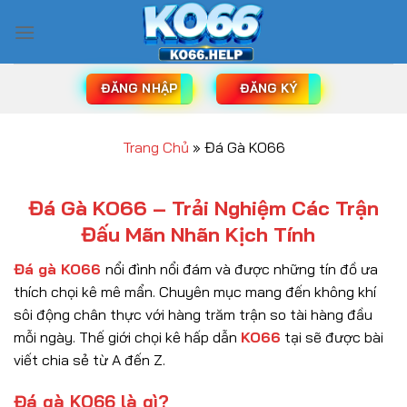
Bỏ
qua
nội
dung
ĐĂNG NHẬP
ĐĂNG KÝ
Trang Chủ
»
Đá Gà KO66
Đá Gà KO66 – Trải Nghiệm Các Trận
Đấu Mãn Nhãn Kịch Tính
Đá gà KO66
nổi đình nổi đám và được những tín đồ ưa
thích chọi kê mê mẩn. Chuyên mục mang đến không khí
sôi động chân thực với hàng trăm trận so tài hàng đầu
mỗi ngày. Thế giới chọi kê hấp dẫn
KO66
tại sẽ được bài
viết chia sẻ từ A đến Z.
Đá gà KO66 là gì?