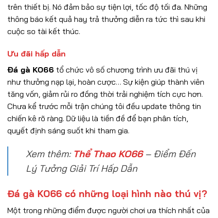
trên thiết bị. Nó đảm bảo sự tiện lợi, tốc độ tối đa. Những
thông báo kết quả hay trả thưởng diễn ra tức thì sau khi
cuộc so tài kết thúc.
Ưu đãi hấp dẫn
Đá gà KO66
tổ chức vô số chương trình ưu đãi thú vị
như thưởng nạp lại, hoàn cược… Sự kiện giúp thành viên
tăng vốn, giảm rủi ro đồng thời trải nghiệm tích cực hơn.
Chưa kể trước mỗi trận chúng tôi đều update thông tin
chiến kê rõ ràng. Dữ liệu là tiền đề để bạn phân tích,
quyết định sáng suốt khi tham gia.
Xem thêm:
Thể Thao KO66
– Điểm Đến
Lý Tưởng Giải Trí Hấp Dẫn
Đá gà KO66 có những loại hình nào thú vị?
Một trong những điểm được người chơi ưa thích nhất của