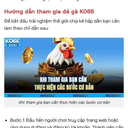
Hướng dẫn tham gia đá gà KO66
Để bắt đầu trải nghiệm thế giới chọi kê hấp dẫn bạn cần
làm theo chỉ dẫn sau:
Khi tham gia bạn cần thực hiện các bước cơ bản
Bước 1: Đầu tiên người chơi truy cập trang web hoặc
ứng dụng di động và đăng ký tài khoản. Thành viên cần