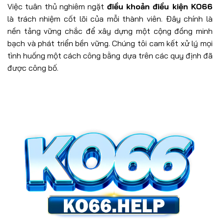
Việc tuân thủ nghiêm ngặt
điều khoản điều kiện
KO66
là trách nhiệm cốt lõi của mỗi thành viên. Đây chính là
nền tảng vững chắc để xây dựng một cộng đồng minh
bạch và phát triển bền vững. Chúng tôi cam kết xử lý mọi
tình huống một cách công bằng dựa trên các quy định đã
được công bố.