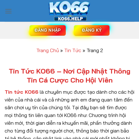
Bỏ
qua
nội
dung
ĐĂNG NHẬP
ĐĂNG KÝ
Trang Chủ
»
Tin Tức
»
Trang 2
Tin Tức KO66 – Nơi Cập Nhật Thông
Tin Cá Cược Cho Hội Viên
Tin tức KO66
là chuyên mục được tạo dành cho các hội
viên của nhà cái và cả những anh em đang quan tâm đến
sân chơi uy tín của chúng tôi. Tại đây bạn sẽ tìm được
mọi thông tin liên quan tới KO66 như: Chương trình hội
viên mới, thời gian diễn ra khuyến mãi, phần thưởng dành
cho từng đối tượng người chơi, thông báo thời gian bảo
trì hệ thống, cập nhật link vào nhà cái mới nhất không bị