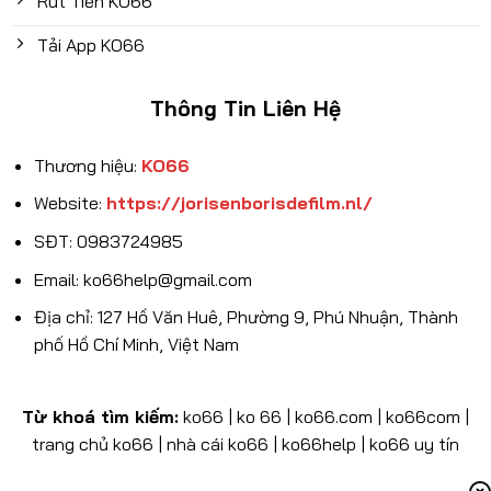
Rút Tiền KO66
Tải App KO66
Thông Tin Liên Hệ
Thương hiệu:
KO66
Website:
https://jorisenborisdefilm.nl/
SĐT: 0983724985
Email:
ko66help@gmail.com
Địa chỉ: 127 Hồ Văn Huê, Phường 9, Phú Nhuận, Thành
phố Hồ Chí Minh, Việt Nam
Từ khoá tìm kiếm:
ko66 | ko 66 | ko66.com | ko66com |
trang chủ ko66 | nhà cái ko66 | ko66help | ko66 uy tín