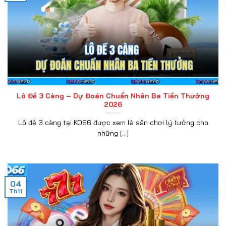
Lô Đề 3 Càng – Dự Đoán Chuẩn Nhân Ba Tiền Thưởng
2026
Lô đề 3 càng tại KO66 được xem là sân chơi lý tưởng cho
những [...]
04
Th11