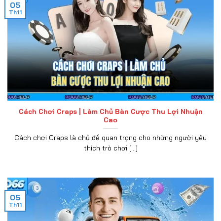
05
Th11
Cách Chơi Craps | Làm Chủ Bàn Cược Thu Lợi Nhuận
Cao
Cách chơi Craps là chủ đề quan trọng cho những người yêu
thích trò chơi [...]
05
Th11