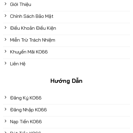
Giới Thiệu
Chính Sách Bảo Mật
Điều Khoản Điều Kiện
Miễn Trừ Trách Nhiệm
Khuyến Mãi KO66
Liên Hệ
Hướng Dẫn
Đăng Ký KO66
Đăng Nhập KO66
Nạp Tiền KO66