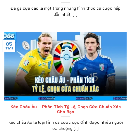
Đá gà cựa dao là một trong những hình thức cá cược hấp
dẫn nhất, [...]
05
Th11
Kèo Châu Âu – Phân Tích Tỷ Lệ, Chọn Cửa Chuẩn Xác
Cho Bạn
Kèo châu Âu là loại hình cá cược cực đỉnh được nhiều người
ưa chuộng [...]