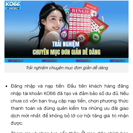
Trải nghiệm chuyên mục đơn giản dễ dàng
Đăng nhập và nạp tiền: Đầu tiên khách hàng đăng
nhập tài khoản KO66 đã tạo và đảm bảo số dư đủ. Nếu
chưa có vốn bạn truy cập nạp tiền, chọn phương thức
thanh toán và đừng quên kiểm tra những ưu đãi giao
dịch mới nhất để không bỏ lỡ cơ hội tăng giá trị nhận
được.