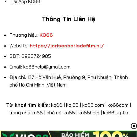
Tải App KO66
Thông Tin Liên Hệ
Thương hiệu:
KO66
Website:
https://jorisenborisdefilm.nl/
SĐT: 0983724985
Email:
ko66help@gmail.com
Địa chỉ: 127 Hồ Văn Huê, Phường 9, Phú Nhuận, Thành
phố Hồ Chí Minh, Việt Nam
Từ khoá tìm kiếm:
ko66 | ko 66 | ko66.com | ko66com |
trang chủ ko66 | nhà cái ko66 | ko66help | ko66 uy tín