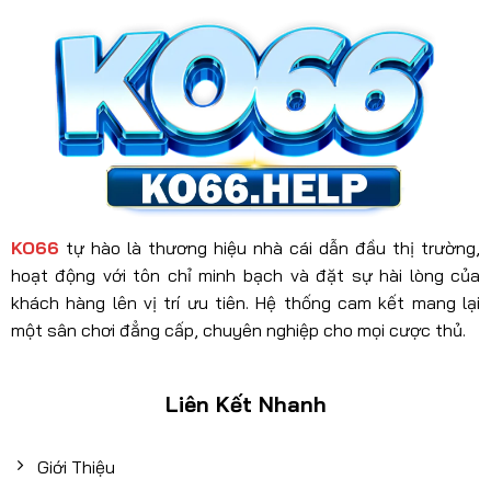
KO66
tự hào là thương hiệu nhà cái dẫn đầu thị trường,
hoạt động với tôn chỉ minh bạch và đặt sự hài lòng của
khách hàng lên vị trí ưu tiên. Hệ thống cam kết mang lại
một sân chơi đẳng cấp, chuyên nghiệp cho mọi cược thủ.
Liên Kết Nhanh
Giới Thiệu