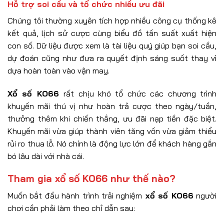
Hỗ trợ soi cầu và tổ chức nhiều ưu đãi
Chúng tôi thường xuyên tích hợp nhiều công cụ thống kê
kết quả, lịch sử cược cùng biểu đồ tần suất xuất hiện
con số. Dữ liệu được xem là tài liệu quý giúp bạn soi cầu,
dự đoán cũng như đưa ra quyết định sáng suốt thay vì
dựa hoàn toàn vào vận may.
Xổ số KO66
rất chịu khó tổ chức các chương trình
khuyến mãi thú vị như hoàn trả cược theo ngày/tuần,
thưởng thêm khi chiến thắng, ưu đãi nạp tiền đặc biệt.
Khuyến mãi vừa giúp thành viên tăng vốn vừa giảm thiểu
rủi ro thua lỗ. Nó chính là động lực lớn để khách hàng gắn
bó lâu dài với nhà cái.
Tham gia xổ số KO66 như thế nào?
Muốn bắt đầu hành trình trải nghiệm
xổ số KO66
người
chơi cần phải làm theo chỉ dẫn sau: