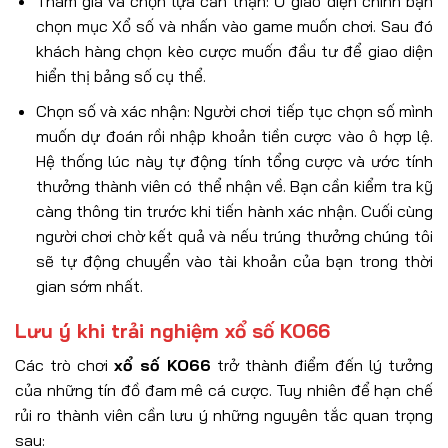
Tham gia và chọn lựa cẩn thận: Ở giao diện chính bạn
chọn mục Xổ số và nhấn vào game muốn chơi. Sau đó
khách hàng chọn kèo cược muốn đầu tư để giao diện
hiển thị bảng số cụ thể.
Chọn số và xác nhận: Người chơi tiếp tục chọn số mình
muốn dự đoán rồi nhập khoản tiền cược vào ô hợp lệ.
Hệ thống lúc này tự động tính tổng cược và ước tính
thưởng thành viên có thể nhận về. Bạn cần kiểm tra kỹ
càng thông tin trước khi tiến hành xác nhận. Cuối cùng
người chơi chờ kết quả và nếu trúng thưởng chúng tôi
sẽ tự động chuyển vào tài khoản của bạn trong thời
gian sớm nhất.
Lưu ý khi trải nghiệm xổ số KO66
Các trò chơi
xổ số KO66
trở thành điểm đến lý tưởng
của những tín đồ đam mê cá cược. Tuy nhiên để hạn chế
rủi ro thành viên cần lưu ý những nguyên tắc quan trọng
sau: