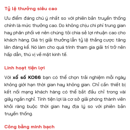
Tỷ lệ thưởng siêu cao
Ưu điểm đáng chú ý nhất so với phiên bản truyền thống
chính là mức thưởng cao. Do không chịu chi phí trung gian
hay phân phối vé nên chúng tôi chia sẻ lợi nhuận cao cho
khách hàng. Giá trị giải thưởng lẫn tỷ lệ thắng cược tăng
lên đáng kể. Nó làm cho quá trình tham gia giải trí trở nên
hấp dẫn, thú vị về mặt kinh tế.
Linh hoạt tiện lợi
Với
xổ số KO66
bạn có thể chọn trải nghiệm mỗi ngày
không giới hạn thời gian hay không gian. Chỉ cần thiết bị
kết nối mạng khách hàng có thể bắt đầu chỉ trong vài
giây ngắn nghỉ. Tính tiện lợi là cơ sở giải phóng thành viên
khỏi ràng buộc thời gian hay địa lý so với phiên bản
truyền thống.
Công bằng minh bạch