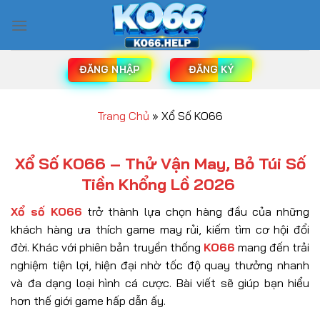
Bỏ
qua
nội
dung
ĐĂNG NHẬP
ĐĂNG KÝ
Trang Chủ
»
Xổ Số KO66
Xổ Số KO66 – Thử Vận May, Bỏ Túi Số
Tiền Khổng Lồ 2026
Xổ số KO66
trở thành lựa chọn hàng đầu của những
khách hàng ưa thích game may rủi, kiếm tìm cơ hội đổi
đời. Khác với phiên bản truyền thống
KO66
mang đến trải
nghiệm tiện lợi, hiện đại nhờ tốc độ quay thưởng nhanh
và đa dạng loại hình cá cược. Bài viết sẽ giúp bạn hiểu
hơn thế giới game hấp dẫn ấy.