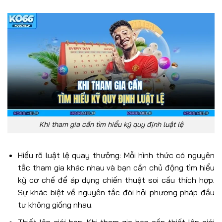
Khi tham gia cần tìm hiểu kỹ quy định luật lệ
Hiểu rõ luật lệ quay thưởng: Mỗi hình thức có nguyên
tắc tham gia khác nhau và bạn cần chủ động tìm hiểu
kỹ cơ chế để áp dụng chiến thuật soi cầu thích hợp.
Sự khác biệt về nguyên tắc đòi hỏi phương pháp đầu
tư không giống nhau.
Thiết lập giới hạn: Khi tham gia bạn cần thiết lập giới