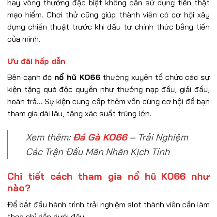
hay vòng thưởng đặc biệt không cần sử dụng tiền thật
mạo hiểm. Chơi thử cũng giúp thành viên có cơ hội xây
dựng chiến thuật trước khi đầu tư chính thức bằng tiền
của mình.
Ưu đãi hấp dẫn
Bên cạnh đó
nổ hũ KO66
thường xuyên tổ chức các sự
kiện tặng quà độc quyền như thưởng nạp đầu, giải đấu,
hoàn trả… Sự kiện cung cấp thêm vốn cùng cơ hội để bạn
tham gia dài lâu, tăng xác suất trúng lớn.
Xem thêm:
Đá Gà KO66
– Trải Nghiệm
Các Trận Đấu Mãn Nhãn Kịch Tính
Chi tiết cách tham gia nổ hũ KO66 như
nào?
Để bắt đầu hành trình trải nghiệm slot thành viên cần làm
theo chỉ dẫn dưới đây: