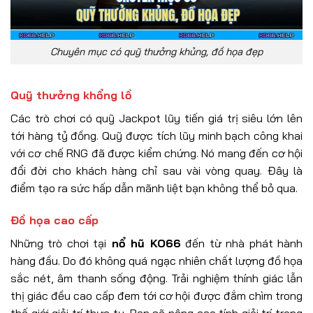
Chuyên mục có quỹ thưởng khủng, đồ họa đẹp
Quỹ thưởng khổng lồ
Các trò chơi có quỹ Jackpot lũy tiến giá trị siêu lớn lên
tới hàng tỷ đồng. Quỹ được tích lũy minh bạch công khai
với cơ chế RNG đã được kiểm chứng. Nó mang đến cơ hội
đổi đời cho khách hàng chỉ sau vài vòng quay. Đây là
điểm tạo ra sức hấp dẫn mãnh liệt bạn không thể bỏ qua.
Đồ họa cao cấp
Những trò chơi tại
nổ hũ KO66
đến từ nhà phát hành
hàng đầu. Do đó không quá ngạc nhiên chất lượng đồ họa
sắc nét, âm thanh sống động. Trải nghiệm thính giác lẫn
thị giác đều cao cấp đem tới cơ hội được đắm chìm trong
thế giới giải trí thực tụ. Bạn sẽ nâng cao tính giải trí trong