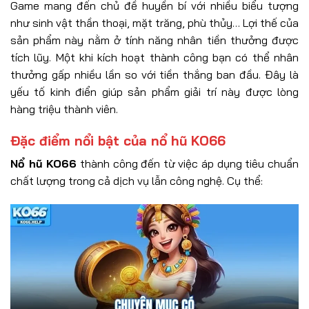
Game mang đến chủ đề huyền bí với nhiều biểu tượng
như sinh vật thần thoại, mặt trăng, phù thủy… Lợi thế của
sản phẩm này nằm ở tính năng nhân tiền thưởng được
tích lũy. Một khi kích hoạt thành công bạn có thể nhân
thưởng gấp nhiều lần so với tiền thắng ban đầu. Đây là
yếu tố kinh điển giúp sản phẩm giải trí này được lòng
hàng triệu thành viên.
Đặc điểm nổi bật của nổ hũ KO66
Nổ hũ KO66
thành công đến từ việc áp dụng tiêu chuẩn
chất lượng trong cả dịch vụ lẫn công nghệ. Cụ thể: