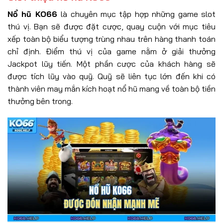
Nổ hũ KO66
là chuyên mục tập hợp những game slot
thú vị. Bạn sẽ được đặt cược, quay cuộn với mục tiêu
xếp toàn bộ biểu tượng trùng nhau trên hàng thanh toán
chỉ định. Điểm thú vị của game nằm ở giải thưởng
Jackpot lũy tiến. Một phần cược của khách hàng sẽ
được tích lũy vào quỹ. Quỹ sẽ liên tục lớn đến khi có
thành viên may mắn kích hoạt nổ hũ mang về toàn bộ tiền
thưởng bên trong.