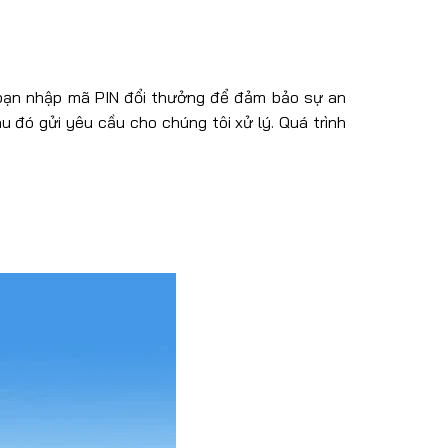
 bạn nhập mã PIN đổi thưởng để đảm bảo sự an
u đó gửi yêu cầu cho chúng tôi xử lý. Quá trình