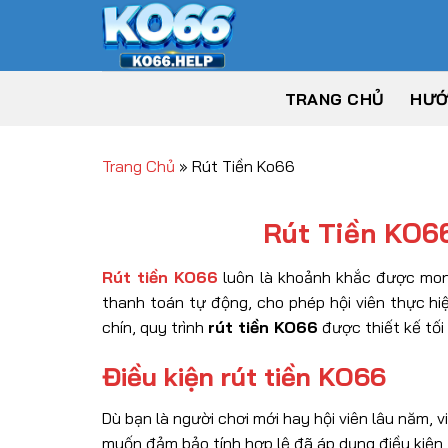
Bỏ
qua
nội
dung
TRANG CHỦ
HƯỚ
Trang Chủ
»
Rút Tiền Ko66
Rút Tiền KO6
Rút tiền KO66
luôn là khoảnh khắc được mong
thanh toán tự động, cho phép hội viên thực hi
chín, quy trình
rút tiền KO66
được thiết kế tối
Điều kiện rút tiền KO66
Dù bạn là người chơi mới hay hội viên lâu năm, 
muốn đảm bảo tính hợp lệ đã áp dụng điều kiện