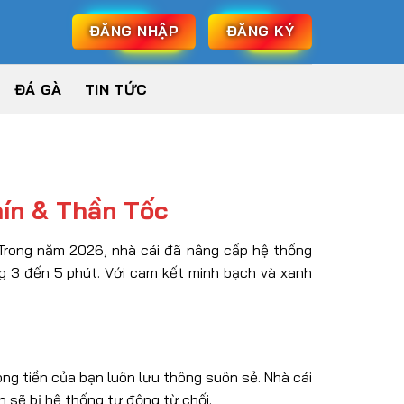
ĐĂNG NHẬP
ĐĂNG KÝ
ĐÁ GÀ
TIN TỨC
ín & Thần Tốc
Trong năm 2026, nhà cái đã nâng cấp hệ thống
ng 3 đến 5 phút. Với cam kết minh bạch và xanh
òng tiền của bạn luôn lưu thông suôn sẻ. Nhà cái
 sẽ bị hệ thống tự động từ chối.