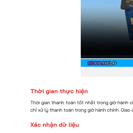
Thời gian thực hiện
Thời gian thanh toán tốt nhất trong giờ hành c
chỉ xử lý thanh toán trong giờ hành chính. Giao
Xác nhận dữ liệu