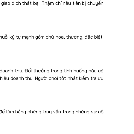
 giao dịch thất bại. Thậm chí nếu tiền bị chuyển
chuỗi ký tự mạnh gồm chữ hoa, thường, đặc biệt.
 doanh thu. Đổi thưởng trong tình huống này có
hiều doanh thu. Người chơi tốt nhất kiểm tra ưu
 để làm bằng chứng truy vấn trong những sự cố