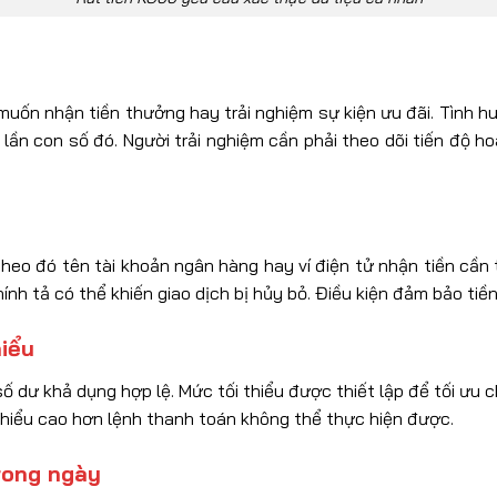
 muốn nhận tiền thưởng hay trải nghiệm sự kiện ưu đãi. Tình 
 lần con số đó. Người trải nghiệm cần phải theo dõi tiến độ 
heo đó tên tài khoản ngân hàng hay ví điện tử nhận tiền cần 
chính tả có thể khiến giao dịch bị hủy bỏ. Điều kiện đảm bảo 
hiểu
 dư khả dụng hợp lệ. Mức tối thiểu được thiết lập để tối ưu ch
thiểu cao hơn lệnh thanh toán không thể thực hiện được.
rong ngày