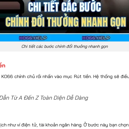
Chi tiết các bước chính đổi thưởng nhanh gọn
ền
n KO66 chính chủ rồi nhấn vào mục Rút tiền. Hệ thống sẽ đi
Dẫn Từ A Đến Z Toàn Diện Dễ Dàng
 dịch như ví điện tử, tài khoản ngân hàng. Ở bước này bạn ch