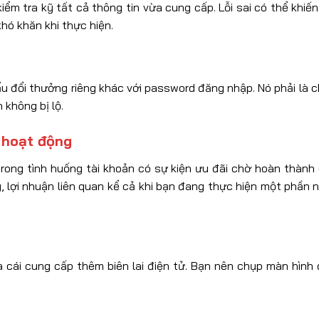
iểm tra kỹ tất cả thông tin vừa cung cấp. Lỗi sai có thể khiến
khó khăn khi thực hiện.
u đổi thưởng riêng khác với password đăng nhập. Nó phải là 
 không bị lộ.
 hoạt động
rong tình huống tài khoản có sự kiện ưu đãi chờ hoàn thành
, lợi nhuận liên quan kể cả khi bạn đang thực hiện một phần n
à cái cung cấp thêm biên lai điện tử. Bạn nên chụp màn hình