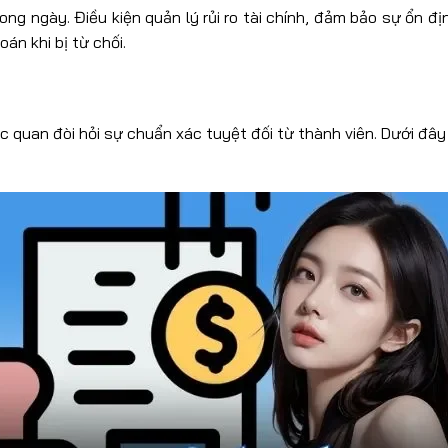
ong ngày. Điều kiện quản lý rủi ro tài chính, đảm bảo sự ổn đị
n khi bị từ chối.
c quan đòi hỏi sự chuẩn xác tuyệt đối từ thành viên. Dưới đây 