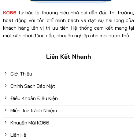
KO66
tự hào là thương hiệu nhà cái dẫn đầu thị trường,
hoạt động với tôn chỉ minh bạch và đặt sự hài lòng của
khách hàng lên vị trí ưu tiên. Hệ thống cam kết mang lại
một sân chơi đẳng cấp, chuyên nghiệp cho mọi cược thủ.
Liên Kết Nhanh
Giới Thiệu
Chính Sách Bảo Mật
Điều Khoản Điều Kiện
Miễn Trừ Trách Nhiệm
Khuyến Mãi KO66
Liên Hệ