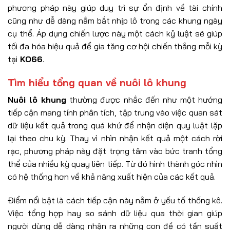
phương pháp này giúp duy trì sự ổn định về tài chính
cũng như dễ dàng nắm bắt nhịp lô trong các khung ngày
cụ thể. Áp dụng chiến lược này một cách kỷ luật sẽ giúp
tối đa hóa hiệu quả để gia tăng cơ hội chiến thắng mỗi kỳ
tại
KO66
.
Tìm hiểu tổng quan về nuôi lô khung
Nuôi lô khung
thường được nhắc đến như một hướng
tiếp cận mang tính phân tích, tập trung vào việc quan sát
dữ liệu kết quả trong quá khứ để nhận diện quy luật lặp
lại theo chu kỳ. Thay vì nhìn nhận kết quả một cách rời
rạc, phương pháp này đặt trọng tâm vào bức tranh tổng
thể của nhiều kỳ quay liên tiếp. Từ đó hình thành góc nhìn
có hệ thống hơn về khả năng xuất hiện của các kết quả.
Điểm nổi bật là cách tiếp cận này nằm ở yếu tố thống kê.
Việc tổng hợp hay so sánh dữ liệu qua thời gian giúp
người dùng dễ dàng nhận ra những con đề có tần suất