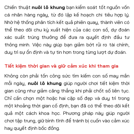
Chiến thuật
nuôi lô khung
bạn kiểm soát tốt nguồn vốn
cá nhân hàng ngày, từ đó lập kế hoạch chi tiêu hợp lý.
Nhờ hệ thống phân tích kết quả phiên quay, thành viên có
thể theo dõi chu kỳ xuất hiện của các con số, dự đoán
xác suất trúng thưởng để đưa ra quyết định đầu tư
thông minh. Việc này giúp bạn giảm bớt rủi ro tài chính,
duy trì sự ổn định và tự tin hơn trong từng lượt dự đoán.
Tiết kiệm thời gian và giữ cảm xúc khi tham gia
Không còn phải tốn công sức tìm kiếm con số may mắn
mỗi ngày,
nuôi lô khung
giúp người chơi tiết kiệm thời
gian cũng như giảm căng thẳng khi phải chốt số liên tục.
Chỉ cần chọn một hoặc hai cặp số đẹp và duy trì trong
một khoảng thời gian cố định, bạn đã có thể theo dõi kết
quả một cách khoa học. Phương pháp này giúp người
chơi tập trung, giữ bình tĩnh để tránh bị cuốn vào cảm xúc
hay quyết định bốc đồng.