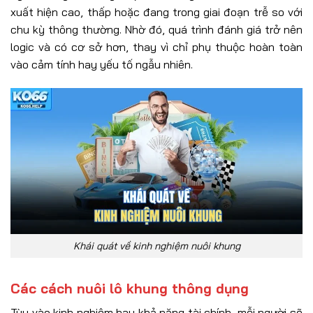
xuất hiện cao, thấp hoặc đang trong giai đoạn trễ so với
chu kỳ thông thường. Nhờ đó, quá trình đánh giá trở nên
logic và có cơ sở hơn, thay vì chỉ phụ thuộc hoàn toàn
vào cảm tính hay yếu tố ngẫu nhiên.
Khái quát về kinh nghiệm nuôi khung
Các cách nuôi lô khung thông dụng
Tùy vào kinh nghiệm hay khả năng tài chính, mỗi người sẽ