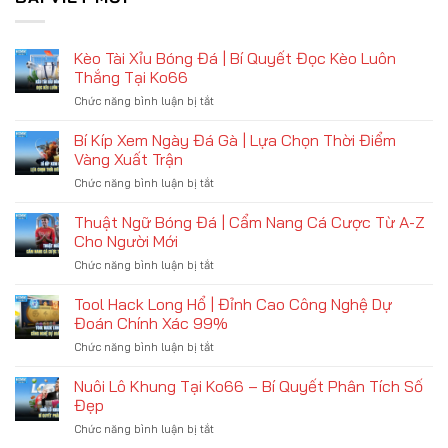
Kèo Tài Xỉu Bóng Đá | Bí Quyết Đọc Kèo Luôn
Thắng Tại Ko66
Chức năng bình luận bị tắt
ở
Kèo
Tài
Bí Kíp Xem Ngày Đá Gà | Lựa Chọn Thời Điểm
Xỉu
Vàng Xuất Trận
Bóng
Chức năng bình luận bị tắt
ở
Đá
Bí
|
Kíp
Thuật Ngữ Bóng Đá | Cẩm Nang Cá Cược Từ A-Z
Bí
Xem
Quyết
Cho Người Mới
Ngày
Đọc
Chức năng bình luận bị tắt
ở
Đá
Kèo
Thuật
Gà
Luôn
Ngữ
Tool Hack Long Hổ | Đỉnh Cao Công Nghệ Dự
|
Thắng
Bóng
Lựa
Đoán Chính Xác 99%
Tại
Đá
Chọn
Ko66
Chức năng bình luận bị tắt
ở
|
Thời
Tool
Cẩm
Điểm
Hack
Nuôi Lô Khung Tại Ko66 – Bí Quyết Phân Tích Số
Nang
Vàng
Long
Cá
Đẹp
Xuất
Hổ
Cược
Trận
Chức năng bình luận bị tắt
ở
|
Từ
Nuôi