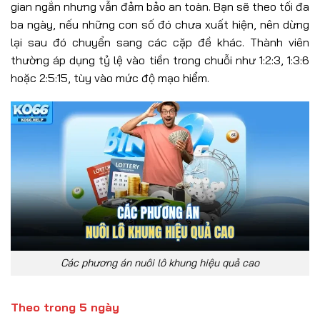
gian ngắn nhưng vẫn đảm bảo an toàn. Bạn sẽ theo tối đa
ba ngày, nếu những con số đó chưa xuất hiện, nên dừng
lại sau đó chuyển sang các cặp đề khác. Thành viên
thường áp dụng tỷ lệ vào tiền trong chuỗi như 1:2:3, 1:3:6
hoặc 2:5:15, tùy vào mức độ mạo hiểm.
Các phương án nuôi lô khung hiệu quả cao
Theo trong 5 ngày