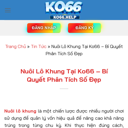
Bỏ
qua
nội
dung
ĐĂNG NHẬP
ĐĂNG KÝ
Trang Chủ
»
Tin Tức
»
Nuôi Lô Khung Tại Ko66 – Bí Quyết
Phân Tích Số Đẹp
Nuôi Lô Khung Tại Ko66 – Bí
Quyết Phân Tích Số Đẹp
Nuôi lô khung
là một chiến lược được nhiều người chơi
sử dụng để quản lý vốn hiệu quả để nâng cao khả năng
trúng trong từng chu kỳ. Khi thực hiện đúng cách,