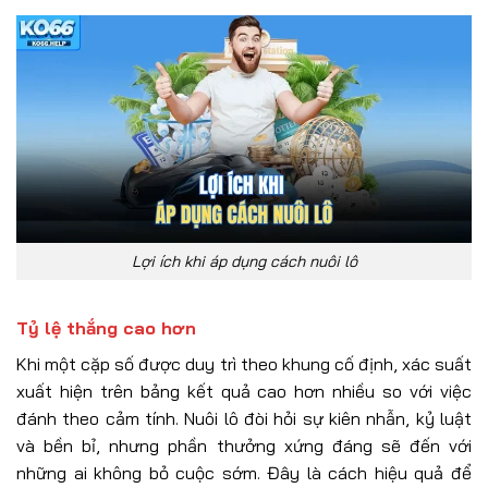
Lợi ích khi áp dụng cách nuôi lô
Tỷ lệ thắng cao hơn
Khi một cặp số được duy trì theo khung cố định, xác suất
xuất hiện trên bảng kết quả cao hơn nhiều so với việc
đánh theo cảm tính. Nuôi lô đòi hỏi sự kiên nhẫn, kỷ luật
và bền bỉ, nhưng phần thưởng xứng đáng sẽ đến với
những ai không bỏ cuộc sớm. Đây là cách hiệu quả để