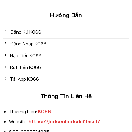
Hướng Dẫn
Đăng Ký KO66
Đăng Nhập KO66
Nạp Tiền KO66
Rút Tiền KO66
Tải App KO66
Thông Tin Liên Hệ
Thương hiệu:
KO66
Website:
https://jorisenborisdefilm.nl/
SĐT: 0983724985