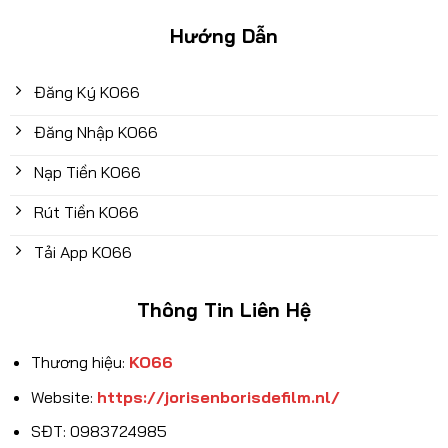
Hướng Dẫn
Đăng Ký KO66
Đăng Nhập KO66
Nạp Tiền KO66
Rút Tiền KO66
Tải App KO66
Thông Tin Liên Hệ
Thương hiệu:
KO66
Website:
https://jorisenborisdefilm.nl/
SĐT: 0983724985