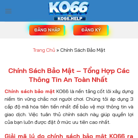
Bỏ
qua
nội
dung
ĐĂNG NHẬP
ĐĂNG KÝ
Trang Chủ
»
Chính Sách Bảo Mật
Chính Sách Bảo Mật – Tổng Hợp Các
Thông Tin An Toàn Nhất
Chính sách bảo mật
KO66 là nền tảng cốt lõi xây dựng
niềm tin vững chắc nơi người chơi. Chúng tôi áp dụng 3
cấp độ mã hóa tiên tiến nhất để bảo vệ mọi thông tin và
giao dịch. Việc tuân thủ chính sách này giúp quyền lợi
của bạn luôn được đặt ở mức ưu tiên cao nhất.
Giải mã lý do chính sách bảo mật KO66 ra