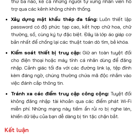
thứ ba nào, kể cả những người tự xưng nhân viên hỗ
trợ qua các kênh không chính thống.
Xây dựng mật khẩu thép đa tầng:
Luôn thiết lập
password có độ phức tạp cao, kết hợp chữ hoa, chữ
thường, số, cùng ký tự đặc biệt. Đây là lớp áo giáp cơ
bản nhất để chống lại các thuật toán dò tìm, bẻ khóa.
Kiểm soát thiết bị truy cập:
Giữ an toàn tuyệt đối
cho điện thoại hoặc máy tính cá nhân dùng để đăng
nhập. Cảnh giác tối đa với các đường link lạ, tệp đính
kèm đáng ngờ, chúng thường chứa mã độc nhắm vào
việc đánh cắp thông tin.
Tránh xa các điểm truy cập công cộng:
Tuyệt đối
không đăng nhập tài khoản qua các điểm phát Wi-Fi
miễn phí. Những mạng này tiềm ẩn rủi ro bị nghe lén,
khiến dữ liệu của bạn dễ dàng bị tin tặc chặn bắt.
Kết luận