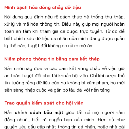
Minh bạch hóa dòng chảy dữ liệu
Nội dung quy định nêu rõ cách thức hệ thống thu thập,
xử lý và mã hóa thông tin. Điều này giúp mọi người hoàn
toàn an tâm khi tham gia cá cược trực tuyến. Từ đó để
biết chính xác dữ liệu cá nhân của mình đang được quản
lý thế nào, tuyệt đối không có rủi ro mờ ám.
Niêm phong thông tin bằng cam kết thép
Sân chơi này đưa ra các cam kết vững chắc về việc giữ
an toàn tuyệt đối cho tài khoản hội viên. Chỉ khi cược thủ
tin tưởng rằng dữ liệu của họ không bị xâm phạm, họ mới
sẵn sàng nhập cuộc và gắn bó lâu dài với nền tảng.
Trao quyền kiểm soát cho hội viên
Bản
chính sách bảo mật
giúp tất cả mọi người nắm
đằng chuôi, biết rõ quyền hạn của mình. Đơn cử như
quyền yêu cầu cập nhật thông tin cá nhân, hoặc nhà cái