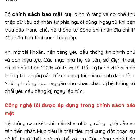
Bộ
chính sách bảo mật
quy định rõ ràng về cơ chế thu
thập dữ liệu cá nhân từ phía người dùng. Ngay từ khi bạn
truy cập trang chủ, hệ thống tự động ghi nhận địa chỉ IP
để phân tích thói quen truy cập.
Khi mở tài khoản, nền tảng yêu cầu thông tin chính chủ
và còn hiệu lực. Các mục như họ và tên, số điện thoại,
email phải khớp 100% với thực tế. Bất kỳ hành vi khai man
thông tin sẽ gây cản trở cho quy trình xác minh danh tính.
Những trường hợp này gần như chắc chắn bị hệ thống từ
chối yêu cầu đăng ký ngay lập tức.
Công nghệ lõi được áp dụng trong chính sách bảo
mật
Hệ thống cam kết chỉ triển khai những công nghệ bảo an
tân tiến nhất. Mục tiêu là triệt tiêu mọi xung đột hoặc sự
cố kỹ thuật bất ngờ có thể xảy ra. Các công nghệ hiện