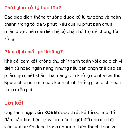
Thời gian xử lý bao lâu?
Các giao dịch thông thường được xử lý tự động và hoàn
thành trong tối đa 5 phút. Nếu quá 10 phút bạn chưa
nhận được tiền cần liên hệ bộ phận hỗ trợ để chúng tôi
xử lý.
Giao dịch mất phí không?
Nhà cái cam kết không thu phí thanh toán với giao dịch ví
điện tử hoặc ngân hàng. Nhưng nếu bạn chọn thẻ cào sẽ
phải chịu chiết khấu nhà mạng chứ không do nhà cái thu.
Người chơi nên nhớ các kênh chính thống giao dịch hoàn
toàn miễn phí.
Lời kết
Quy trình
nạp tiền KO66
được thiết kế tối ưu hóa để
đảm bảo tính tiện lợi và an toàn tuyệt đối cho mọi hội
viên. Với sự đa dạng trong phương thức thanh toán và