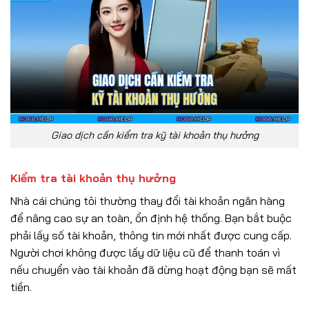
Giao dịch cần kiểm tra kỹ tài khoản thụ hưởng
Kiểm tra tài khoản thụ hưởng
Nhà cái chúng tôi thường thay đổi tài khoản ngân hàng
để nâng cao sự an toàn, ổn định hệ thống. Bạn bắt buộc
phải lấy số tài khoản, thông tin mới nhất được cung cấp.
Người chơi không được lấy dữ liệu cũ để thanh toán vì
nếu chuyển vào tài khoản đã dừng hoạt động bạn sẽ mất
tiền.