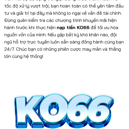
tốc độ xử lý vượt trội, bạn hoàn toàn có thể yên tâm đầu
tư và giải trí tại đây mà không lo ngại về vấn đề tài chính.
Đừng quên kiểm tra các chương trình khuyến mãi hiện
hành trước khi thực hiện
nạp tiền KO66
để tối ưu hóa
nguồn vốn của mình. Nếu gặp bất kỳ khó khăn nào, đội
ngũ hỗ trợ trực tuyến luôn sẵn sàng đồng hành cùng bạn
24/7. Chúc bạn có những phiên cược may mắn và thắng
lớn cùng hệ thống!