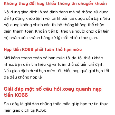
Không thay đổi hay thiếu thông tin chuyển khoản
Nội dung giao dịch là mã định danh mà hệ thống sử dụng
để tự động khớp lệnh với tài khoản cá cược của bạn. Nếu
nội dung không chính xác thì hệ thống không thể nhận
diện thanh toán. Khoản tiền bị treo và người chơi cần liên
hệ chăm sóc khách hàng xử lý mất nhiều thời gian.
Nạp tiền KO66 phải tuân thủ hạn mức
Mỗi kênh thanh toán có hạn mức tối đa tối thiểu khác
nhau. Bạn cần tìm hiểu kỹ và tuân thủ số tiền chỉ định.
Nếu giao dịch dưới hạn mức tối thiểu hay quá giới hạn tối
đa đều không hợp lệ.
Giải đáp một số câu hỏi xoay quanh nạp
tiền KO66
Sau đây là giải đáp những thắc mắc giúp bạn tự tin thực
hiện giao dịch tại KO66: