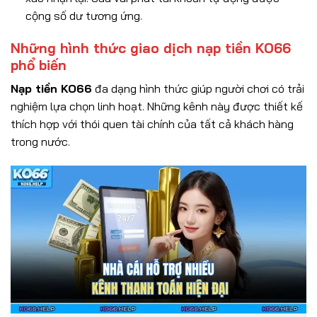
cộng số dư tương ứng.
Những hình thức giao dịch nạp tiền KO66
phổ biến
Nạp tiền KO66
đa dạng hình thức giúp người chơi có trải
nghiệm lựa chọn linh hoạt. Những kênh này được thiết kế
thích hợp với thói quen tài chính của tất cả khách hàng
trong nước.