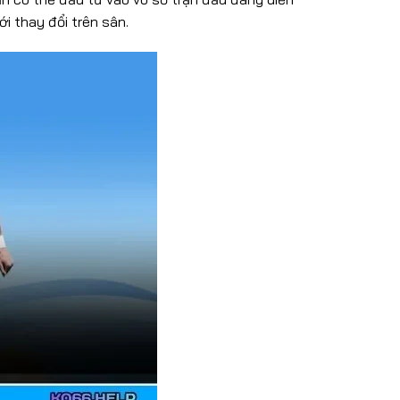
ới thay đổi trên sân.