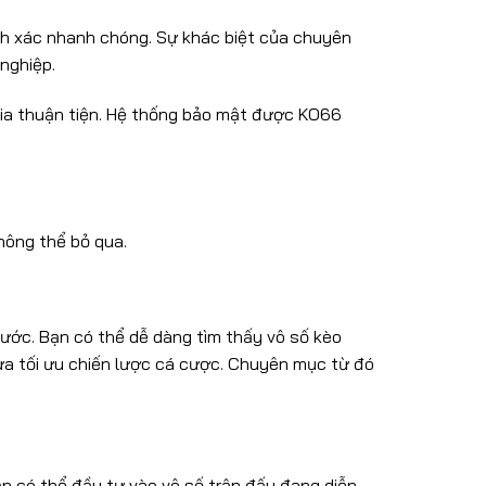
ính xác nhanh chóng. Sự khác biệt của chuyên
 nghiệp.
ia thuận tiện. Hệ thống bảo mật được KO66
hông thể bỏ qua.
 nước. Bạn có thể dễ dàng tìm thấy vô số kèo
ựa tối ưu chiến lược cá cược. Chuyên mục từ đó
n có thể đầu tư vào vô số trận đấu đang diễn