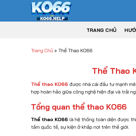
Bỏ
qua
nội
dung
TRANG CHỦ
HƯỚ
Trang Chủ
»
Thể Thao KO66
Thể Thao 
Thể thao KO66
được nhà cái đầu tư mạnh mẽ.
hợp hoàn hảo giữa công nghệ hiện đại và trải ng
Tổng quan thể thao KO66
Thể thao KO66
là hệ thống toàn diện được th
tầm quốc tế, sự kiện ở khắp nơi trên thế giới.