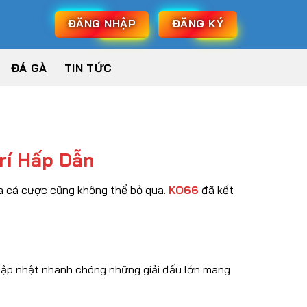
ĐĂNG NHẬP
ĐĂNG KÝ
ĐÁ GÀ
TIN TỨC
rí Hấp Dẫn
ia cá cược cũng không thể bỏ qua.
KO66
đã kết
i cập nhật nhanh chóng những giải đấu lớn mang