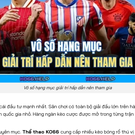
Vô số hạng mục giải trí hấp dẫn nên tham gia
ái đầu tư mạnh nhất. Sân chơi có toàn bộ giải đấu lớn trên hà
ịch quốc gia nhỏ. Hàng ngàn kèo cược được mở trong từng trận
chuyên mục.
Thể thao KO66
cung cấp nhiều kèo bóng rổ thú vị