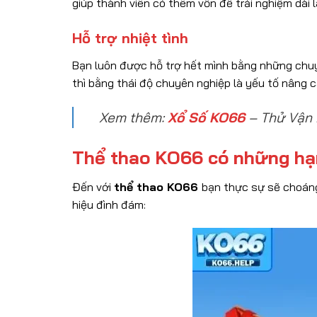
giúp thành viên có thêm vốn để trải nghiệm dài l
Hỗ trợ nhiệt tình
Bạn luôn được hỗ trợ hết mình bằng những chuy
thì bằng thái độ chuyên nghiệp là yếu tố nâng c
Xem thêm:
Xổ Số KO66
– Thử Vận 
Thể thao KO66 có những hạ
Đến với
thể thao KO66
bạn thực sự sẽ choáng
hiệu đình đám: