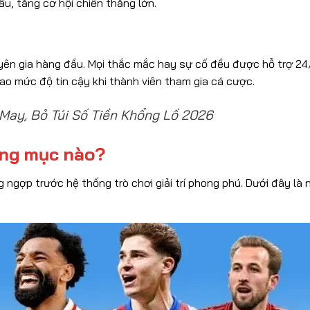
âu, tăng cơ hội chiến thắng lớn.
ên gia hàng đầu. Mọi thắc mắc hay sự cố đều được hỗ trợ 24/
ao mức độ tin cậy khi thành viên tham gia cá cược.
May, Bỏ Túi Số Tiền Khổng Lồ 2026
ng mục nào?
 ngợp trước hệ thống trò chơi giải trí phong phú. Dưới đây l